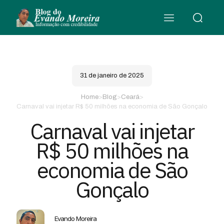
31 de janeiro de 2025
Home
>
Blog
>
Ceará
>
Carnaval vai injetar R$ 50 milhões na economia de São Gonçalo
Carnaval vai injetar
R$ 50 milhões na
economia de São
Gonçalo
Evando Moreira