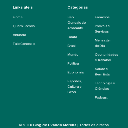
Links úteis
Categorias
Home
São
Famosos
Gonçalo do
Quem Somos
Imóveis e
Amarante
Serviços
Anuncie
Ceará
Mensagem
Fale Conosco
Brasil
do Dia
Mundo
Oportunidades
e Trabalho
Política
Saúde e
Economia
Bem Estar
Esportes,
Tecnologia e
Cultura e
Ciências
Lazer
Podcast
©
2016 Blog do Evando Moreira
| Todos os direitos