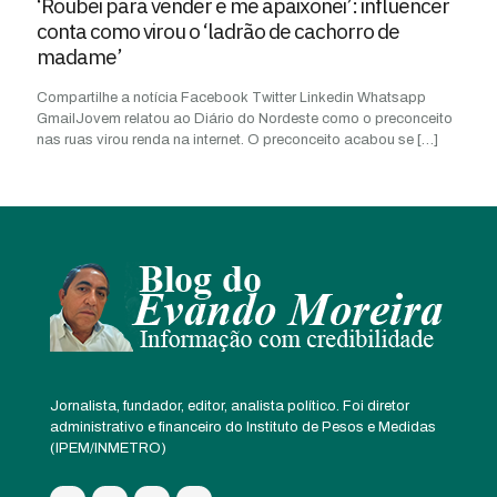
‘Roubei para vender e me apaixonei’: influencer
conta como virou o ‘ladrão de cachorro de
madame’
Compartilhe a notícia Facebook Twitter Linkedin Whatsapp
GmailJovem relatou ao Diário do Nordeste como o preconceito
nas ruas virou renda na internet. O preconceito acabou se
[…]
Jornalista, fundador, editor, analista político. Foi diretor
administrativo e financeiro do Instituto de Pesos e Medidas
(IPEM/INMETRO)