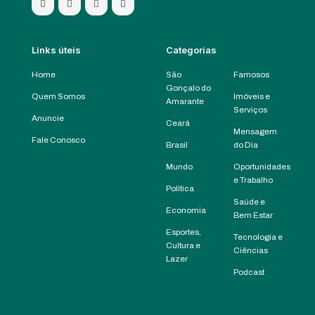
Links úteis
Categorias
Home
São
Famosos
Gonçalo do
Quem Somos
Imóveis e
Amarante
Serviços
Anuncie
Ceará
Mensagem
Fale Conosco
Brasil
do Dia
Mundo
Oportunidades
e Trabalho
Política
Saúde e
Economia
Bem Estar
Esportes,
Tecnologia e
Cultura e
Ciências
Lazer
Podcast