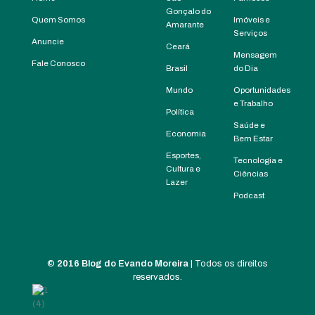
Gonçalo do
Quem Somos
Imóveis e
Amarante
Serviços
Anuncie
Ceará
Mensagem
Fale Conosco
Brasil
do Dia
Mundo
Oportunidades
e Trabalho
Política
Saúde e
Economia
Bem Estar
Esportes,
Tecnologia e
Cultura e
Ciências
Lazer
Podcast
©
2016 Blog do Evando Moreira
| Todos os direitos
reservados.