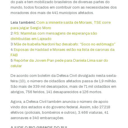
do país e tem mobilizado brasileiros de diversas partes do
mundo, todos focados em contribuir com as necessidades dos
moradores dos mais de 441 municípios afetados.
Leia também
1
Com a iminente saída de Moraes, TSE corre
para julgar Sergio Moro
2
RS: Marmitas com mensagens de esperança são
distribuídas em Lajeado
3
Mãe de Isabella Nardoni faz desabafo: “Soco no estômago”
4
Esposas de Haddad e Moraes estão na lista de caronas da
FAB
5
Repórter da Jovem Pan pede para Daniela Lima sair do
celular
De acordo com boletim da Defesa Civil divulgado nesta sexta-
feira (10), o número de cidadãos afetados passa de 1,9 milhão.
São mais de 339 mil desalojados, mais de 71 mil cidadãos em
abrigos, 756 feridos, 141 desaparecidos e 126 mortos.
Agora, a Defesa Civil também anuncia o número de apoio
vindo dos estados e do governo federal. Assim, são 27.218
efetivos (policiais, bombeiros e outros), 3.466 viaturas, 41
aeronaves e 340 embarcações.
AJUDE O RIO GRANDE DO SUL