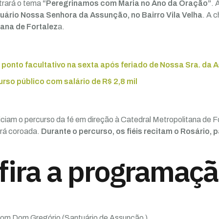
trará o tema
“Peregrinamos com Maria no Ano da Oração”
. 
uário Nossa Senhora da Assunção, no Bairro Vila Velha
. A 
tana de Fortalez
a.
a ponto facultativo na sexta após feriado de Nossa Sra. da
rso público com salário de R$ 2,8 mil
niciam o percurso da fé em direção à Catedral Metropolitana de F
rá coroada.
Durante o percurso, os fiéis recitam o Rosário,
fira a programaçã
om Dom Gregório (Santuário de Assunção )