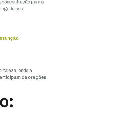
A concentração para a
chegada será
 Assunção
ortaleza, onde a
 participam de orações
o: