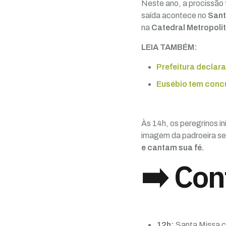
Neste ano, a procissão 
saída acontece no
Sant
na
Catedral Metropoli
LEIA TAMBÉM:
Prefeitura declar
Eusébio tem concu
Às 14h, os peregrinos i
imagem da padroeira se
e cantam sua fé.
➡️ Con
12h:
Santa Missa c