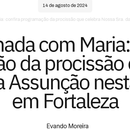
14 de agosto de 2024
: confira programação da procissão que celebra Nossa Sra. da
ada com Maria: 
o da procissão 
a Assunção nesta
em Fortaleza
Evando Moreira