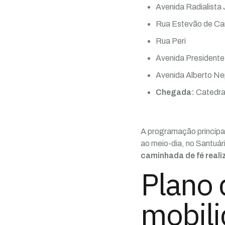
Avenida Radialista
Rua Estevão de C
Rua Peri
Avenida Presidente
Avenida Alberto N
Chegada:
Catedral
A programação principal
ao meio-dia, no Santuá
caminhada de fé reali
Plano 
mobil