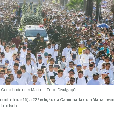
a Caminhada com Maria — Foto: Divulgação
quinta-feira (15) a
22ª edição da Caminhada com Maria
, even
da cidade.