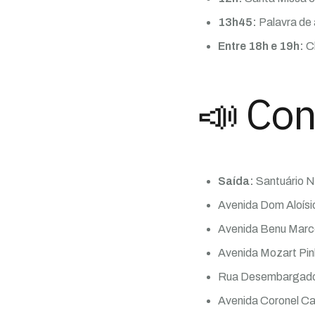
13h45:
Palavra de
Entre 18h e 19h:
C
📣 Conf
Saída:
Santuário 
Avenida Dom Aloísi
Avenida Benu Mar
Avenida Mozart Pin
Rua Desembargado
Avenida Coronel Ca