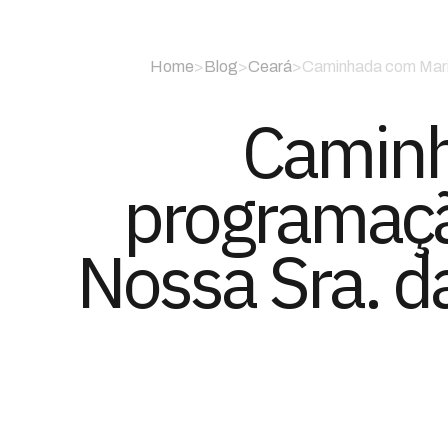
Home
>
Blog
>
Ceará
>
Caminhada com Maria
Caminh
programaçã
Nossa Sra. d