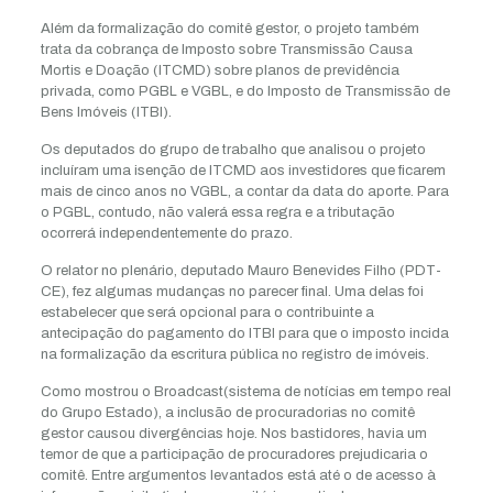
Além da formalização do comitê gestor, o projeto também
trata da cobrança de Imposto sobre Transmissão Causa
Mortis e Doação (ITCMD) sobre planos de previdência
privada, como PGBL e VGBL, e do Imposto de Transmissão de
Bens Imóveis (ITBI).
Os deputados do grupo de trabalho que analisou o projeto
incluíram uma isenção de ITCMD aos investidores que ficarem
mais de cinco anos no VGBL, a contar da data do aporte. Para
o PGBL, contudo, não valerá essa regra e a tributação
ocorrerá independentemente do prazo.
O relator no plenário, deputado Mauro Benevides Filho (PDT-
CE), fez algumas mudanças no parecer final. Uma delas foi
estabelecer que será opcional para o contribuinte a
antecipação do pagamento do ITBI para que o imposto incida
na formalização da escritura pública no registro de imóveis.
Como mostrou o Broadcast(sistema de notícias em tempo real
do Grupo Estado), a inclusão de procuradorias no comitê
gestor causou divergências hoje. Nos bastidores, havia um
temor de que a participação de procuradores prejudicaria o
comitê. Entre argumentos levantados está até o de acesso à