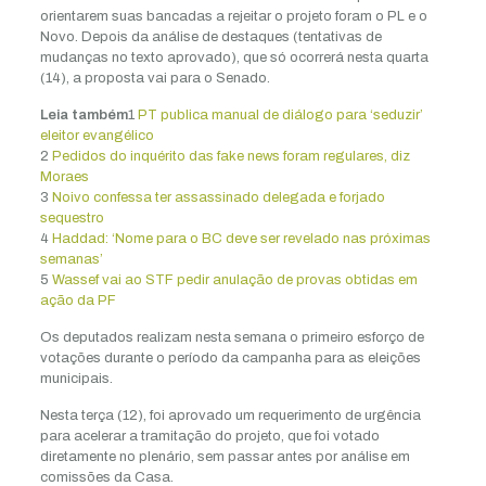
orientarem suas bancadas a rejeitar o projeto foram o PL e o
Novo. Depois da análise de destaques (tentativas de
mudanças no texto aprovado), que só ocorrerá nesta quarta
(14), a proposta vai para o Senado.
Leia também
1
PT publica manual de diálogo para ‘seduzir’
eleitor evangélico
2
Pedidos do inquérito das fake news foram regulares, diz
Moraes
3
Noivo confessa ter assassinado delegada e forjado
sequestro
4
Haddad: ‘Nome para o BC deve ser revelado nas próximas
semanas’
5
Wassef vai ao STF pedir anulação de provas obtidas em
ação da PF
Os deputados realizam nesta semana o primeiro esforço de
votações durante o período da campanha para as eleições
municipais.
Nesta terça (12), foi aprovado um requerimento de urgência
para acelerar a tramitação do projeto, que foi votado
diretamente no plenário, sem passar antes por análise em
comissões da Casa.