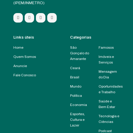
(IPEM/INMETRO)
Links úteis
Categorias
Home
São
Famosos
Gonçalo do
Quem Somos
Imóveis e
Amarante
Serviços
Anuncie
Ceará
Mensagem
Fale Conosco
Brasil
do Dia
Mundo
Oportunidades
e Trabalho
Política
Saúde e
Economia
Bem Estar
Esportes,
Tecnologia e
Cultura e
Ciências
Lazer
Podcast