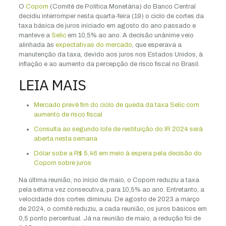
O
Copom
(Comitê de Política Monetária) do Banco Central
decidiu interromper nesta quarta-feira (19) o ciclo de cortes da
taxa básica de juros iniciado em agosto do ano passado e
manteve a
Selic
em 10,5% ao ano. A decisão unânime veio
alinhada às
expectativas do mercado
, que esperava a
manutenção da taxa, devido aos juros nos Estados Unidos, à
inflação e ao aumento da percepção de risco fiscal no Brasil.
LEIA MAIS
Mercado prevê fim do ciclo de queda da taxa Selic com
aumento de risco fiscal
Consulta ao segundo lote de restituição do IR 2024 será
aberta nesta semana
Dólar sobe a R$ 5,46 em meio à espera pela decisão do
Copom sobre juros
Na última reunião, no início de maio, o Copom reduziu a taxa
pela sétima vez consecutiva, para 10,5% ao ano. Entretanto, a
velocidade dos cortes diminuiu. De agosto de 2023 a março
de 2024, o comitê reduziu, a cada reunião, os juros básicos em
0,5 ponto percentual. Já na reunião de maio, a redução foi de