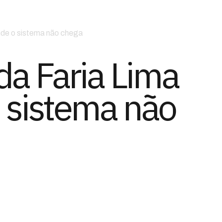
nde o sistema não chega
da Faria Lima
 sistema não