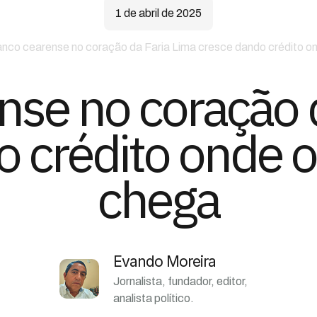
1 de abril de 2025
nco cearense no coração da Faria Lima cresce dando crédito o
se no coração 
o crédito onde o
chega
Evando Moreira
Jornalista, fundador, editor,
analista político.