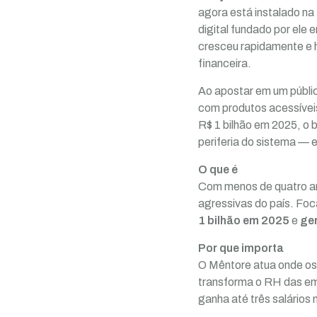
agora está instalado na
digital fundado por ele 
cresceu rapidamente e 
financeira.
Ao apostar em um públic
com produtos acessíveis
R$ 1 bilhão em 2025, o 
periferia do sistema — 
O que é
Com menos de quatro an
agressivas do país. Foc
1 bilhão em 2025
e
ger
Por que importa
O Mêntore atua onde os
transforma o RH das em
ganha até três salários 