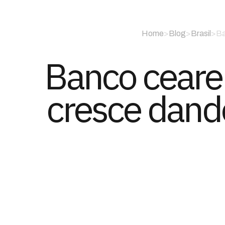
Home
>
Blog
>
Brasil
>
Ba
Banco cearen
cresce dand