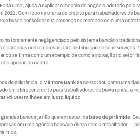
 Faria Lima, ajuda a explicar o modelo de negócio adotado pelo
em 2021. Com foco na oferta de crédito para trabalhadores de bai
hoje busca consolidar sua presença no mercado com uma estratég
o historicamente negligenciado pelo sistema bancário tradicion
 e parcerias com empresas para distribuição de seus serviços.
banco se firma como um exemplo de como a inovação no setor fin
e não apenas do centro.
os de existência, o
Mêntore Bank
se consolidou como uma das 
ado em oferecer crédito para trabalhadores de baixa renda, a ins
ar R$ 300 milhões em lucro líquido
.
 grandes bancos já não querem estar: na
base da pirâmide
. S
presas em uma agência bancária direta com o trabalhador — pr
mínimos.