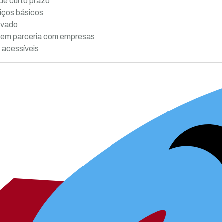
 de curto prazo
viços básicos
ivado
s em parceria com empresas
s acessíveis