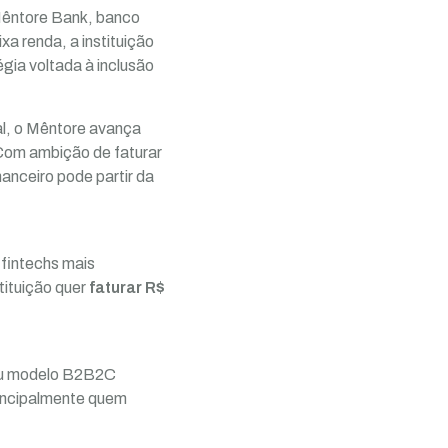
 Mêntore Bank, banco
xa renda, a instituição
ia voltada à inclusão
al, o Mêntore avança
 Com ambição de faturar
anceiro pode partir da
fintechs mais
tituição quer
faturar R$
eu modelo B2B2C
incipalmente quem