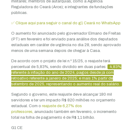
militares; membros de autarquias, como a Agência
Reguladora do Ceará (Arce); e integrantes de fundações
públicas.
✅ Clique aqui para seguir o canal do g1 Ceará no WhatsApp
O aumento foi anunciado pelo governador Elmano de Freitas
(PT) em fevereiro e foi enviado para análise dos deputados
estaduais em caráter de urgência no dia 28, sendo aprovado
menos de uma semana depois de chegar à Casa.
De acordo com o projeto de lei n.º 15/25, o reajuste terá
percentual de 5,83%, sendo dividido em duas partes:
4,83%
referente à inflação do ano de 2024, pagos desde já com
retroativo referente a janeiro de 2025; e mais 1% partir de
setembro de 2025, representando o aumento real do salário.
Segundo o governo, este reajuste deve alcançar 180 mil
servidores e ter um impacto R$ 820 milhões no orçamento
estadual. Com o
reajuste de 6,27% dos
professores,
anunciado também em fevereiro, o incremento
total na folha de pagamento é de R$ 1,1 bilhão.
G1 CE