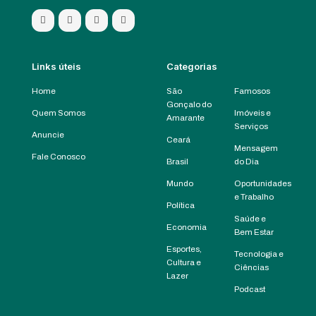
Links úteis
Categorias
Home
São
Famosos
Gonçalo do
Quem Somos
Imóveis e
Amarante
Serviços
Anuncie
Ceará
Mensagem
Fale Conosco
Brasil
do Dia
Mundo
Oportunidades
e Trabalho
Política
Saúde e
Economia
Bem Estar
Esportes,
Tecnologia e
Cultura e
Ciências
Lazer
Podcast