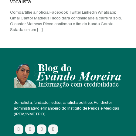
vocalista
Compartilhe a notícia Facebook Twitter Linkedin Whatsapp
GmailCantor Matheus Ricco dará continuidade à carreira solo.
O cantor Matheus Ricco confirmou o fim da banda Garota
Safada em um
[…]
Jornalista, fundador, editor, analista político. Foi diretor
administrativo e financeiro do Instituto de Pesos e Medidas
(IPEM/INMETRO)