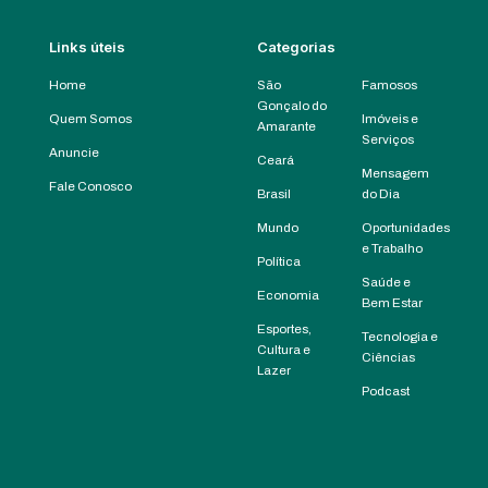
Links úteis
Categorias
Home
São
Famosos
Gonçalo do
Quem Somos
Imóveis e
Amarante
Serviços
Anuncie
Ceará
Mensagem
Fale Conosco
Brasil
do Dia
Mundo
Oportunidades
e Trabalho
Política
Saúde e
Economia
Bem Estar
Esportes,
Tecnologia e
Cultura e
Ciências
Lazer
Podcast