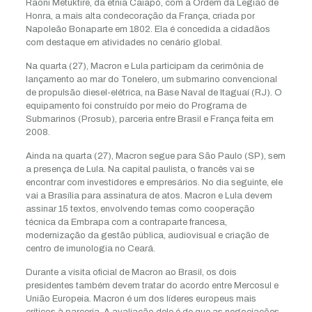
Raoni Metuktire, da etnia Caiapó, com a Ordem da Legião de
Honra, a mais alta condecoração da França, criada por
Napoleão Bonaparte em 1802. Ela é concedida a cidadãos
com destaque em atividades no cenário global.
Na quarta (27), Macron e Lula participam da cerimônia de
lançamento ao mar do Tonelero, um submarino convencional
de propulsão diesel-elétrica, na Base Naval de Itaguaí (RJ). O
equipamento foi construído por meio do Programa de
Submarinos (Prosub), parceria entre Brasil e França feita em
2008.
Ainda na quarta (27), Macron segue para São Paulo (SP), sem
a presença de Lula. Na capital paulista, o francês vai se
encontrar com investidores e empresários. No dia seguinte, ele
vai a Brasília para assinatura de atos. Macron e Lula devem
assinar 15 textos, envolvendo temas como cooperação
técnica da Embrapa com a contraparte francesa,
modernização da gestão pública, audiovisual e criação de
centro de imunologia no Ceará.
Durante a visita oficial de Macron ao Brasil, os dois
presidentes também devem tratar do acordo entre Mercosul e
União Europeia. Macron é um dos líderes europeus mais
críticos à parceria. A avaliação dele é de que as negociações