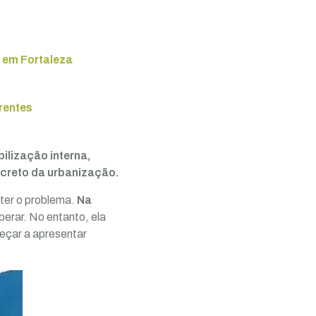
, em Fortaleza
rentes
ilização interna,
ncreto da urbanização.
nter o problema.
Na
perar. No entanto, ela
meçar a apresentar