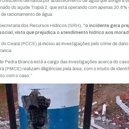
 à crescente demanda por abastecimento de água que atinge a se
nado do açude Trapiá 2, que está operando com apenas 20,6% 
 de racionamento de água.
Secretaria dos Recursos Hídricos (SRH),
“o incidente gera pre
social, visto que prejudica o atendimento hídrico aos morad
o do Ceará (PCCE) já iniciou as investigações pelo crime de dano
Branca.
 de Pedra Branca está a cargo das investigações acerca do ca
ará (PMCE) realizam diligências pela área, com o intuito de identi
nto com o caso.”