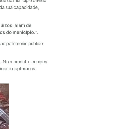
de do município devido
da sua capacidade,
juízos, além de
os do município.”.
 ao patrimônio público
so. No momento, equipes
ficar e capturar os