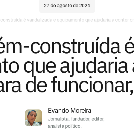
27 de agosto de 2024
onstruída é vandalizada e equipamento que ajudaria a conter cri
ém-construída é
o que ajudaria a
ara de funcionar
Evando Moreira
Jornalista, fundador, editor,
analista político.