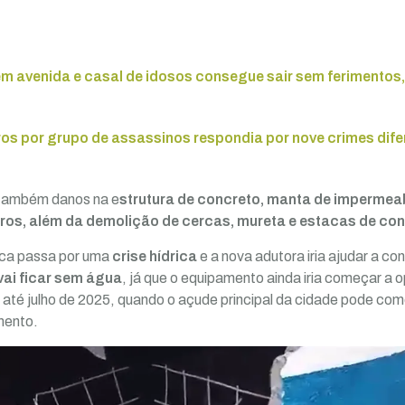
m avenida e casal de idosos consegue sair sem ferimentos
os por grupo de assassinos respondia por nove crimes dife
 também danos na e
strutura de concreto, manta de impermeab
tros, além da demolição de cercas, mureta e estacas de co
nca passa por uma
crise hídrica
e a nova adutora iria ajudar a co
vai ficar sem água
, já que o equipamento ainda iria começar a o
a até julho de 2025, quando o açude principal da cidade pode co
mento.