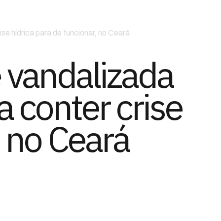
se hídrica para de funcionar, no Ceará
 vandalizada
 conter crise
, no Ceará