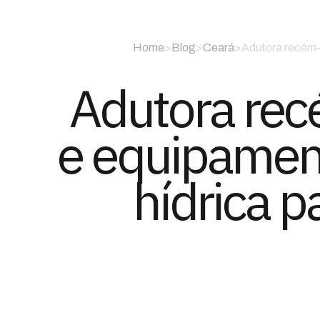
Home
>
Blog
>
Ceará
>
Adutora recém-c
Adutora rec
e equipament
hídrica p