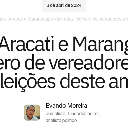
3 de abril de 2024
pe, Aracati e Maranguape vão reduzir número de vereadores a pa
Aracati e Mara
ro de vereadores
leições deste a
Evando Moreira
Jornalista, fundador, editor,
analista político.