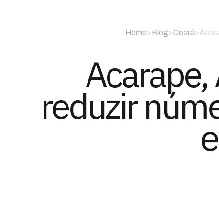
Home
>
Blog
>
Ceará
>
Acara
Acarape, 
reduzir núme
e