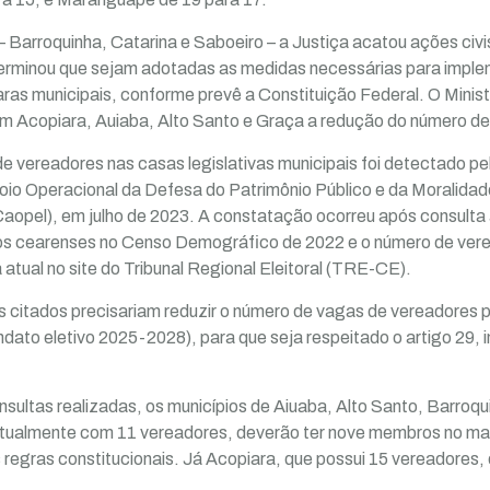
– Barroquinha, Catarina e Saboeiro – a Justiça acatou ações civi
erminou que sejam adotadas as medidas necessárias para implem
as municipais, conforme prevê a Constituição Federal. O Minis
m Acopiara, Auiaba, Alto Santo e Graça a redução do número de
 de vereadores nas casas legislativas municipais foi detectado pel
io Operacional da Defesa do Patrimônio Público e da Moralidad
Caopel), em julho de 2023. A constatação ocorreu após consulta
os cearenses no Censo Demográfico de 2022 e o número de ve
a atual no site do Tribunal Regional Eleitoral (TRE-CE).
s citados precisariam reduzir o número de vagas de vereadores p
ato eletivo 2025-2028), para que seja respeitado o artigo 29, in
ultas realizadas, os municípios de Aiuaba, Alto Santo, Barroqu
tualmente com 11 vereadores, deverão ter nove membros no ma
regras constitucionais. Já Acopiara, que possui 15 vereadores,