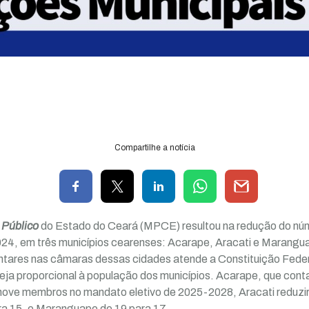
Compartilhe a notícia
 Público
do Estado do Ceará (MPCE) resultou na redução do nú
2024, em três municípios cearenses: Acarape, Aracati e Marangu
ntares nas câmaras dessas cidades atende a Constituição Feder
eja proporcional à população dos municípios. Acarape, que con
 nove membros no mandato eletivo de 2025-2028, Aracati reduzi
ra 15, e Maranguape de 19 para 17.