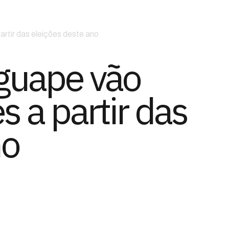
rtir das eleições deste ano
nguape vão
 a partir das
no