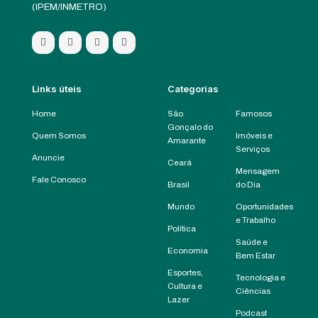
(IPEM/INMETRO)
Links úteis
Categorias
Home
São
Famosos
Gonçalo do
Quem Somos
Imóveis e
Amarante
Serviços
Anuncie
Ceará
Mensagem
Fale Conosco
Brasil
do Dia
Mundo
Oportunidades
e Trabalho
Política
Saúde e
Economia
Bem Estar
Esportes,
Tecnologia e
Cultura e
Ciências
Lazer
Podcast