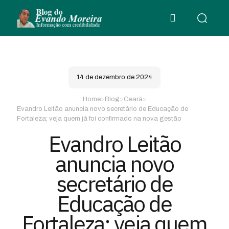
14 de dezembro de 2024
Home
>
Blog
>
Ceará
>
Evandro Leitão anuncia novo secretário de Educação de
Fortaleza; veja quem já foi confirmado na nova gestão
Evandro Leitão
anuncia novo
secretário de
Educação de
Fortaleza; veja quem