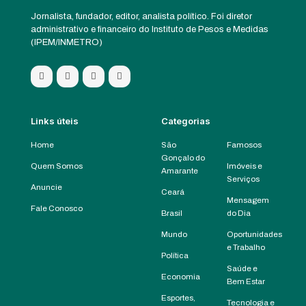
Jornalista, fundador, editor, analista político. Foi diretor
administrativo e financeiro do Instituto de Pesos e Medidas
(IPEM/INMETRO)
Links úteis
Categorias
Home
São
Famosos
Gonçalo do
Quem Somos
Imóveis e
Amarante
Serviços
Anuncie
Ceará
Mensagem
Fale Conosco
Brasil
do Dia
Mundo
Oportunidades
e Trabalho
Política
Saúde e
Economia
Bem Estar
Esportes,
Tecnologia e