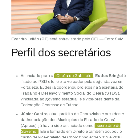
Evandro Leitão (PT) será entrevistado pelo CE1 — Foto: SVM
Perfil dos secretários
Anunciado para a
Chefia de Gabinete
,
Eudes Bringel
é
filiado ao PSD e foi eleito vereador pela segunda vez em
Fortaleza. Eudes já coordenou projetos na Secretaria do
Trabalho e Desenvolvimento Social do Ceará (STDS),
vinculada ao governo estadual, e é vice-presidente da
Federação Cearense de Futebol.
Júnior Castro
, atual prefeito de Chorozinho e presidente
da Associação dos Municípios do Estado do Ceará
(Aprece), já havia sido anunciado como
secretário de
Governo
. Ele é formado em Direito e também ocupou o
cargo de vice-prefeito de Chorozinho entre 2013 e 2016.