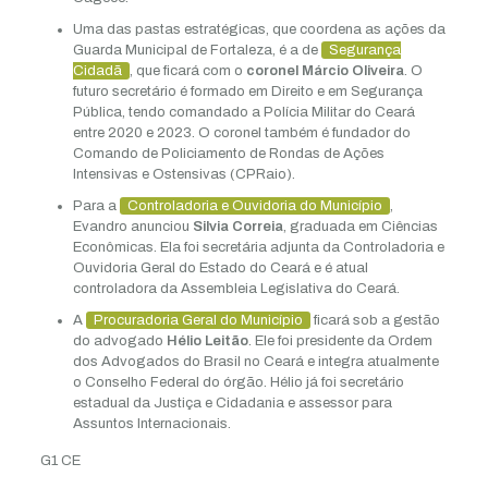
Uma das pastas estratégicas, que coordena as ações da
Guarda Municipal de Fortaleza, é a de
Segurança
Cidadã
, que ficará com o
coronel Márcio Oliveira
. O
futuro secretário é formado em Direito e em Segurança
Pública, tendo comandado a Polícia Militar do Ceará
entre 2020 e 2023. O coronel também é fundador do
Comando de Policiamento de Rondas de Ações
Intensivas e Ostensivas (CPRaio).
Para a
Controladoria e Ouvidoria do Município
,
Evandro anunciou
Silvia Correia
, graduada em Ciências
Econômicas. Ela foi secretária adjunta da Controladoria e
Ouvidoria Geral do Estado do Ceará e é atual
controladora da Assembleia Legislativa do Ceará.
A
Procuradoria Geral do Município
ficará sob a gestão
do advogado
Hélio Leitão
. Ele foi presidente da Ordem
dos Advogados do Brasil no Ceará e integra atualmente
o Conselho Federal do órgão. Hélio já foi secretário
estadual da Justiça e Cidadania e assessor para
Assuntos Internacionais.
G1 CE