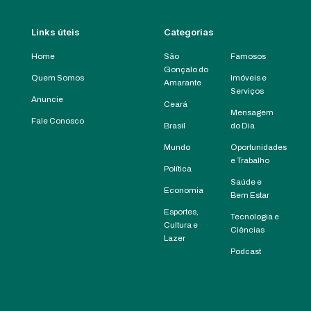
Links úteis
Categorias
Home
São
Famosos
Gonçalo do
Quem Somos
Imóveis e
Amarante
Serviços
Anuncie
Ceará
Mensagem
Fale Conosco
Brasil
do Dia
Mundo
Oportunidades
e Trabalho
Política
Saúde e
Economia
Bem Estar
Esportes,
Tecnologia e
Cultura e
Ciências
Lazer
Podcast