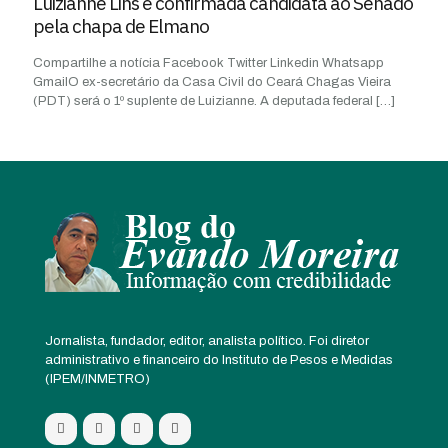
Luizianne Lins é confirmada candidata ao Senado
pela chapa de Elmano
Compartilhe a notícia Facebook Twitter Linkedin Whatsapp
GmailO ex-secretário da Casa Civil do Ceará Chagas Vieira
(PDT) será o 1º suplente de Luizianne. A deputada federal
[…]
Jornalista, fundador, editor, analista político. Foi diretor
administrativo e financeiro do Instituto de Pesos e Medidas
(IPEM/INMETRO)