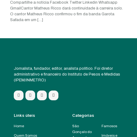
Compartilhe a notícia Facebook Twitter Linkedin Whatsapp
GmailCantor Matheus Ricco dará continuidade à carreira solo.
O cantor Matheus Ricco confirmou o fim da banda Garota
Safada em um
[…]
Jornalista, fundador, editor, analista político. Foi diretor
administrativo e financeiro do Instituto de Pesos e Medidas
(IPEM/INMETRO)
Links úteis
Categorias
Home
São
Famosos
Gonçalo do
Quem Somos
Imóveis e