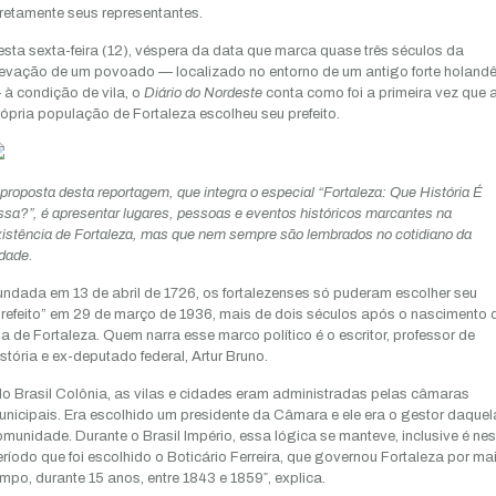
retamente seus representantes.
sta sexta-feira (12), véspera da data que marca quase três séculos da
levação de um povoado — localizado no entorno de um antigo forte holand
à condição de vila, o
Diário do Nordeste
conta como foi a primeira vez que 
ópria população de Fortaleza escolheu seu prefeito.
proposta desta reportagem, que integra o especial “Fortaleza: Que História É
sa?”, é apresentar lugares, pessoas e eventos históricos marcantes na
istência de Fortaleza, mas que nem sempre são lembrados no cotidiano da
dade.
ndada em 13 de abril de 1726, os fortalezenses só puderam escolher seu
refeito” em 29 de março de 1936, mais de dois séculos após o nascimento 
la de Fortaleza. Quem narra esse marco político é o escritor, professor de
stória e ex-deputado federal, Artur Bruno.
o Brasil Colônia, as vilas e cidades eram administradas pelas câmaras
nicipais. Era escolhido um presidente da Câmara e ele era o gestor daquel
munidade. Durante o Brasil Império, essa lógica se manteve, inclusive é nes
ríodo que foi escolhido o Boticário Ferreira, que governou Fortaleza por ma
mpo, durante 15 anos, entre 1843 e 1859″, explica.