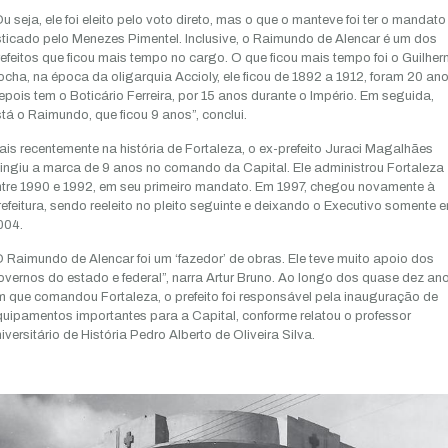
u seja, ele foi eleito pelo voto direto, mas o que o manteve foi ter o mandato
ticado pelo Menezes Pimentel. Inclusive, o Raimundo de Alencar é um dos
efeitos que ficou mais tempo no cargo. O que ficou mais tempo foi o Guilhe
cha, na época da oligarquia Accioly, ele ficou de 1892 a 1912, foram 20 ano
pois tem o Boticário Ferreira, por 15 anos durante o Império. Em seguida,
tá o Raimundo, que ficou 9 anos”, conclui.
is recentemente na história de Fortaleza, o ex-prefeito Juraci Magalhães
ingiu a marca de 9 anos no comando da Capital. Ele administrou Fortaleza
ntre 1990 e 1992, em seu primeiro mandato. Em 1997, chegou novamente à
efeitura, sendo reeleito no pleito seguinte e deixando o Executivo somente 
004.
 Raimundo de Alencar foi um ‘fazedor’ de obras. Ele teve muito apoio dos
vernos do estado e federal”, narra Artur Bruno. Ao longo dos quase dez an
 que comandou Fortaleza, o prefeito foi responsável pela inauguração de
uipamentos importantes para a Capital, conforme relatou o professor
iversitário de História Pedro Alberto de Oliveira Silva.