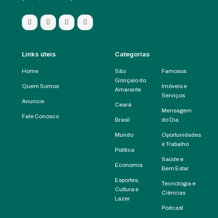
Links úteis
Categorias
Home
São
Famosos
Gonçalo do
Quem Somos
Imóveis e
Amarante
Serviços
Anuncie
Ceará
Mensagem
Fale Conosco
Brasil
do Dia
Mundo
Oportunidades
e Trabalho
Política
Saúde e
Economia
Bem Estar
Esportes,
Tecnologia e
Cultura e
Ciências
Lazer
Podcast