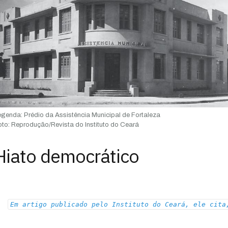
egenda:
Prédio da Assistência Municipal de Fortaleza
to:
Reprodução/Revista do Instituto do Ceará
Hiato democrático
Em artigo publicado pelo Instituto do Ceará, ele cita