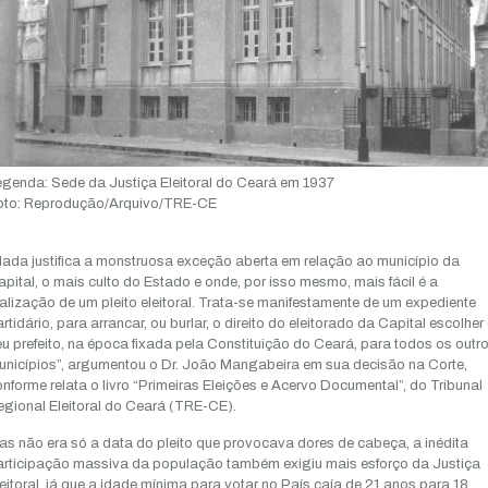
egenda:
Sede da Justiça Eleitoral do Ceará em 1937
to:
Reprodução/Arquivo/TRE-CE
ada justifica a monstruosa exceção aberta em relação ao município da
pital, o mais culto do Estado e onde, por isso mesmo, mais fácil é a
alização de um pleito eleitoral. Trata-se manifestamente de um expediente
rtidário, para arrancar, ou burlar, o direito do eleitorado da Capital escolher
u prefeito, na época fixada pela Constituição do Ceará, para todos os outr
unicípios”, argumentou o Dr. João Mangabeira em sua decisão na Corte,
nforme relata o livro “Primeiras Eleições e Acervo Documental”, do Tribunal
gional Eleitoral do Ceará (TRE-CE).
s não era só a data do pleito que provocava dores de cabeça, a inédita
articipação massiva da população também exigiu mais esforço da Justiça
eitoral, já que a idade mínima para votar no País caía de 21 anos para 18