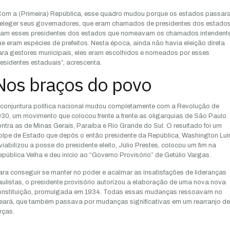
Com a (Primeira) República, esse quadro mudou porque os estados passar
 eleger seus governadores, que eram chamados de presidentes dos estados
ram esses presidentes dos estados que nomeavam os chamados intendente
e eram espécies de prefeitos. Nesta época, ainda não havia eleição direta
ara gestores municipais, eles eram escolhidos e nomeados por esses
esidentes estaduais”, acrescenta.
Nos braços do povo
 conjuntura política nacional mudou completamente com a Revolução de
30, um movimento que colocou frente a frente as oligarquias de São Paulo
ntra as de Minas Gerais, Paraíba e Rio Grande do Sul. O resultado foi um
lpe de Estado que depôs o então presidente da República, Washington Luí
viabilizou a posse do presidente eleito, Júlio Prestes, colocou um fim na
pública Velha e deu início ao “Governo Provisório” de Getúlio Vargas.
ra conseguir se manter no poder e acalmar as insatisfações de lideranças
ulistas, o presidente provisório autorizou a elaboração de uma nova nova
onstituição, promulgada em 1934. Todas essas mudanças ressoavam no
eará, que também passava por mudanças significativas em um rearranjo de
rças.