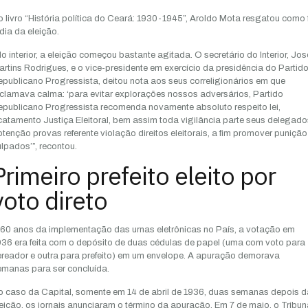
 livro “História política do Ceará: 1930-1945”, Aroldo Mota resgatou como 
dia da eleição.
o interior, a eleição começou bastante agitada. O secretário do Interior, Jos
rtins Rodrigues, e o vice-presidente em exercício da presidência do Partid
publicano Progressista, deitou nota aos seus correligionários em que
clamava calma: ‘para evitar explorações nossos adversários, Partido
epublicano Progressista recomenda novamente absoluto respeito lei,
atamento Justiça Eleitoral, bem assim toda vigilância parte seus delegado
tenção provas referente violação direitos eleitorais, a fim promover punição
lpados’”, recontou.
Primeiro prefeito eleito por
voto direto
 60 anos da implementação das urnas eletrônicas no País, a votação em
36 era feita com o depósito de duas cédulas de papel (uma com voto para
ereador e outra para prefeito) em um envelope. A apuração demorava
emanas para ser concluída.
o caso da Capital, somente em 14 de abril de 1936, duas semanas depois d
eição, os jornais anunciaram o término da apuração. Em 7 de maio, o Tribun