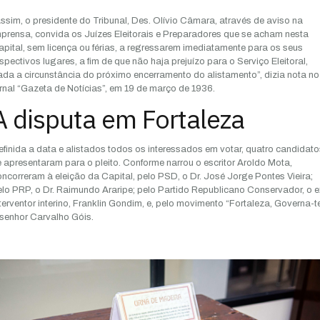
ssim, o presidente do Tribunal, Des. Olívio Câmara, através de aviso na
prensa, convida os Juízes Eleitorais e Preparadores que se acham nesta
pital, sem licença ou férias, a regressarem imediatamente para os seus
spectivos lugares, a fim de que não haja prejuízo para o Serviço Eleitoral,
da a circunstância do próximo encerramento do alistamento”, dizia nota no
rnal “Gazeta de Notícias”, em 19 de março de 1936.
A disputa em Fortaleza
finida a data e alistados todos os interessados em votar, quatro candidato
 apresentaram para o pleito. Conforme narrou o escritor Aroldo Mota,
ncorreram à eleição da Capital, pelo PSD, o Dr. José Jorge Pontes Vieira;
lo PRP, o Dr. Raimundo Araripe; pelo Partido Republicano Conservador, o e
terventor interino, Franklin Gondim, e, pelo movimento “Fortaleza, Governa-te
senhor Carvalho Góis.