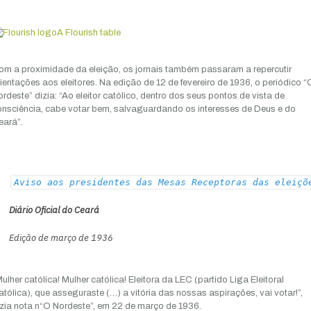
A Flourish table
om a proximidade da eleição, os jornais também passaram a repercutir
ientações aos eleitores. Na edição de 12 de fevereiro de 1936, o periódico “
rdeste” dizia: “Ao eleitor católico, dentro dos seus pontos de vista de
onsciência, cabe votar bem, salvaguardando os interesses de Deus e do
eará”.
Aviso aos presidentes das Mesas Receptoras das eleiçõ
Diário Oficial do Ceará
Edição de março de 1936
ulher católica! Mulher católica! Eleitora da LEC (partido Liga Eleitoral
tólica), que asseguraste (…) a vitória das nossas aspirações, vai votar!”,
zia nota n“O Nordeste”, em 22 de março de 1936.