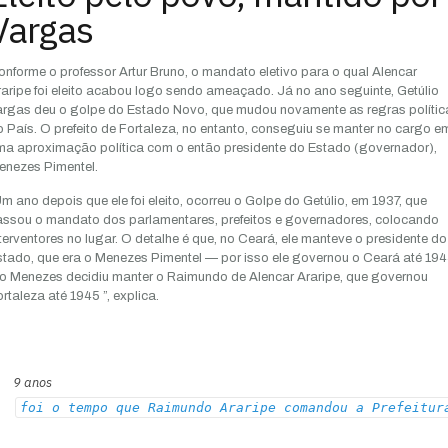
Vargas
nforme o professor Artur Bruno, o mandato eletivo para o qual Alencar
aripe foi eleito acabou logo sendo ameaçado. Já no ano seguinte, Getúlio
argas deu o golpe do Estado Novo, que mudou novamente as regras polític
 País. O prefeito de Fortaleza, no entanto, conseguiu se manter no cargo e
ma aproximação política com o então presidente do Estado (governador),
enezes Pimentel.
m ano depois que ele foi eleito, ocorreu o Golpe do Getúlio, em 1937, que
assou o mandato dos parlamentares, prefeitos e governadores, colocando
terventores no lugar. O detalhe é que, no Ceará, ele manteve o presidente do
tado, que era o Menezes Pimentel — por isso ele governou o Ceará até 194
 o Menezes decidiu manter o Raimundo de Alencar Araripe, que governou
rtaleza até 1945 ”, explica.
9 anos
foi o tempo que Raimundo Araripe comandou a Prefeitur