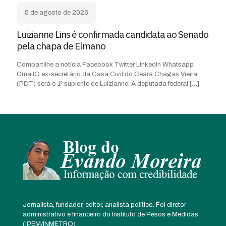
5 de agosto de 2026
Luizianne Lins é confirmada candidata ao Senado
pela chapa de Elmano
Compartilhe a notícia Facebook Twitter Linkedin Whatsapp
GmailO ex-secretário da Casa Civil do Ceará Chagas Vieira
(PDT) será o 1º suplente de Luizianne. A deputada federal
[…]
Jornalista, fundador, editor, analista político. Foi diretor
administrativo e financeiro do Instituto de Pesos e Medidas
(IPEM/INMETRO)