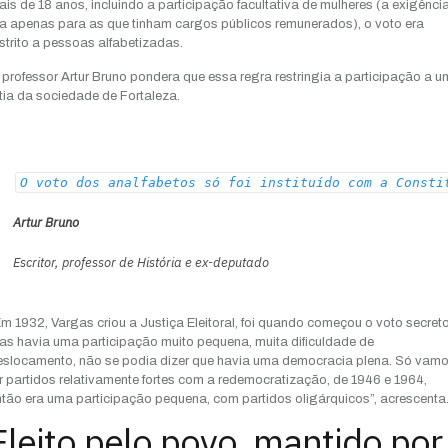
is de 18 anos, incluindo a participação facultativa de mulheres (a exigênci
a apenas para as que tinham cargos públicos remunerados), o voto era
strito a pessoas alfabetizadas.
professor Artur Bruno pondera que essa regra restringia a participação a 
tia da sociedade de Fortaleza.
O voto dos analfabetos só foi instituído com a Consti
Artur Bruno
Escritor, professor de História e ex-deputado
m 1932, Vargas criou a Justiça Eleitoral, foi quando começou o voto secreto
s havia uma participação muito pequena, muita dificuldade de
eslocamento, não se podia dizer que havia uma democracia plena. Só vam
r partidos relativamente fortes com a redemocratização, de 1946 e 1964,
tão era uma participação pequena, com partidos oligárquicos”, acrescenta
Eleito pelo povo, mantido por