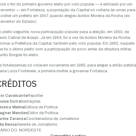
ós o fim do primeiro governo eleito por voto popular — e esticado por um
terventor — em Fortaleza, a população da Capital só voltaria às urnas para
colher um prefeito em 1947, quando elegeu Acrísio Moreira da Rocha (ex-
terventor do Estado).
 pleito seguinte, nova participação popular para a eleição, em 1950, de
ulo Cabral de Araújo. Já em 1954, foi a vez de Acrísio Moreira da Rocha
tomar a Prefeitura da Capital, também pelo voto popular. Em 1962, naquele
e foi o último pleito com a participação do povo antes da ditadura militar,
rillo Borges foi eleito.
 fortalezenses só votaram novamente em 1985, para eleger a então petista
ria Luíza Fontenele, a primeira mulher a governar Fortaleza.
CRÉDITOS
gor Cavalcante
Repórter
ouise Dutra
Ilustrações
éssica Welma
Editora de Política
agner Mendes
Editor de Política
arine Zaranza
Coordenadora de Jornalismo
ila Bessa
Gerente de Jornalismo
IÁRIO DO NORDESTE
Compartilhe a notícia