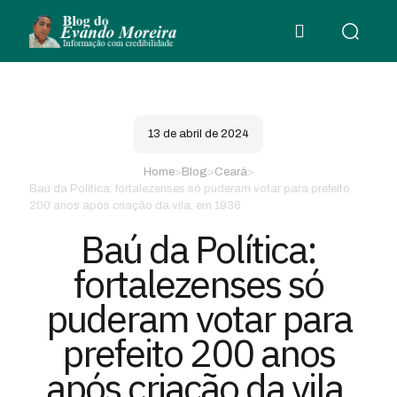
13 de abril de 2024
Home
>
Blog
>
Ceará
>
Baú da Política: fortalezenses só puderam votar para prefeito
200 anos após criação da vila, em 1936
Baú da Política:
fortalezenses só
puderam votar para
prefeito 200 anos
após criação da vila,