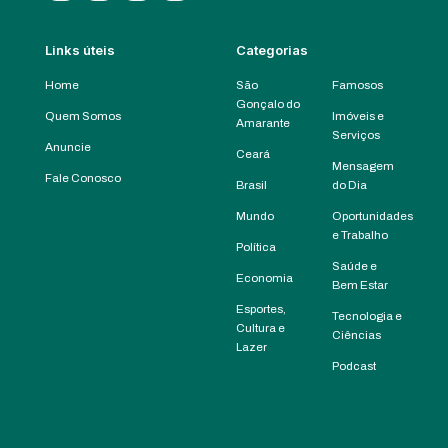
Links úteis
Categorias
Home
São
Famosos
Gonçalo do
Quem Somos
Imóveis e
Amarante
Serviços
Anuncie
Ceará
Mensagem
Fale Conosco
Brasil
do Dia
Mundo
Oportunidades
e Trabalho
Política
Saúde e
Economia
Bem Estar
Esportes,
Tecnologia e
Cultura e
Ciências
Lazer
Podcast