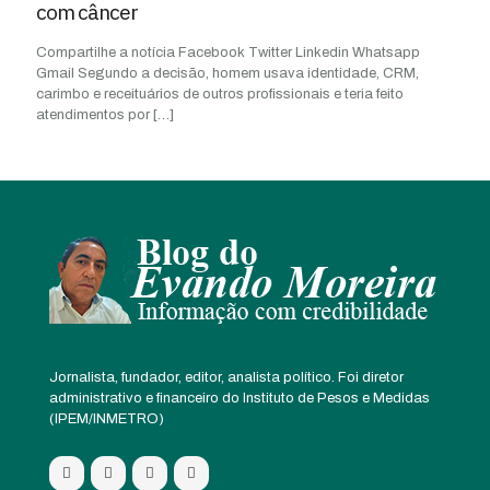
com câncer
Compartilhe a notícia Facebook Twitter Linkedin Whatsapp
Gmail Segundo a decisão, homem usava identidade, CRM,
carimbo e receituários de outros profissionais e teria feito
atendimentos por
[…]
Jornalista, fundador, editor, analista político. Foi diretor
administrativo e financeiro do Instituto de Pesos e Medidas
(IPEM/INMETRO)