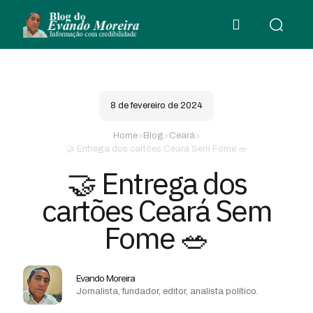
8 de fevereiro de 2024
Home
>
Blog
>
Ceará
>
🤝 Entrega dos cartões Ceará Sem Fome 🥗
🤝 Entrega dos
cartões Ceará Sem
Fome 🥗
Evando Moreira
Jornalista, fundador, editor, analista político.