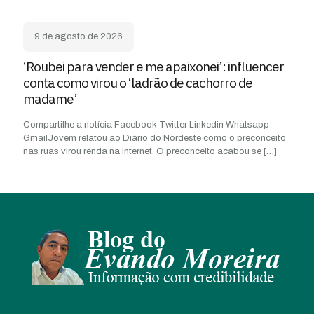
9 de agosto de 2026
‘Roubei para vender e me apaixonei’: influencer
conta como virou o ‘ladrão de cachorro de
madame’
Compartilhe a notícia Facebook Twitter Linkedin Whatsapp
GmailJovem relatou ao Diário do Nordeste como o preconceito
nas ruas virou renda na internet. O preconceito acabou se
[…]