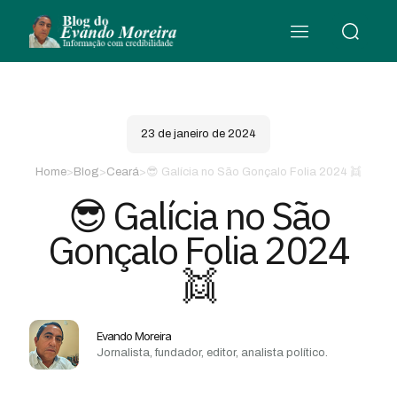
23 de janeiro de 2024
Home
>
Blog
>
Ceará
>
😎 Galícia no São Gonçalo Folia 2024 👯
😎 Galícia no São
Gonçalo Folia 2024
👯
Evando Moreira
Jornalista, fundador, editor, analista político.