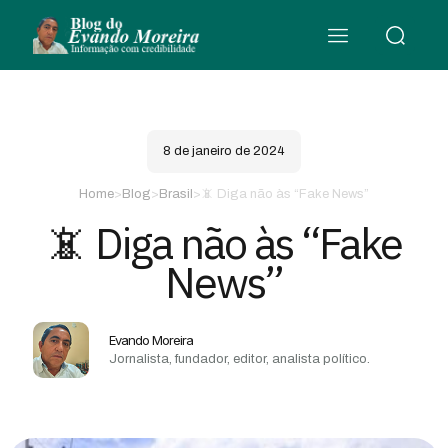
8 de janeiro de 2024
Home
>
Blog
>
Brasil
>
📵 Diga não às “Fake News”
📵 Diga não às “Fake
News”
Evando Moreira
Jornalista, fundador, editor, analista político.