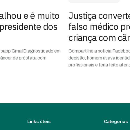
alhou e é muito
Justiça convert
-presidente dos
falso médico p
criança com câ
atsapp GmailDiagnosticado em
Compartilhe a notícia Facebo
câncer de próstata com
decisão, homem usava identid
profissionais e teria feito ate
Links úteis
Categorias