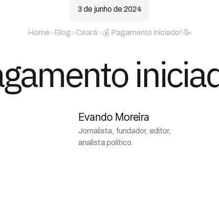
3 de junho de 2024
Home
>
Blog
>
Ceará
>
💰 Pagamento iniciado! 🥳
agamento iniciad
Evando Moreira
Jornalista, fundador, editor,
analista político.