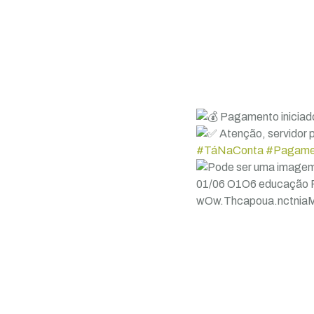
Pagamento iniciad
Atenção, servidor p
#TáNaConta
#Pagamen