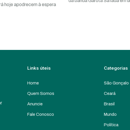
da banda Garota Safada em 
ará hoje apodrecem à espera
Links úteis
Categorias
Home
São Gonçalo
Quem Somos
Ceará
or
Anuncie
Brasil
Fale Conosco
Mundo
Política