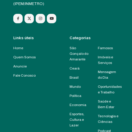
(IPEM/INMETRO)
Links úteis
Categorias
Home
São
Famosos
Gonçalo do
Quem Somos
Imóveis e
Amarante
Serviços
Anuncie
Ceará
Mensagem
Fale Conosco
Brasil
do Dia
Mundo
Oportunidades
e Trabalho
Política
Saúde e
Economia
Bem Estar
Esportes,
Tecnologia e
Cultura e
Ciências
Lazer
Podcast