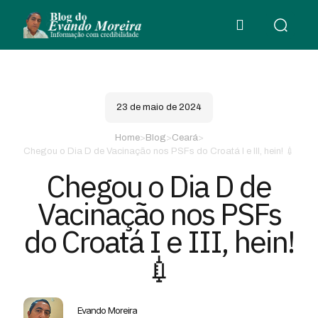
23 de maio de 2024
Home
>
Blog
>
Ceará
>
Chegou o Dia D de Vacinação nos PSFs do Croatá I e III, hein! 💉
Chegou o Dia D de
Vacinação nos PSFs
do Croatá I e III, hein!
💉
Evando Moreira