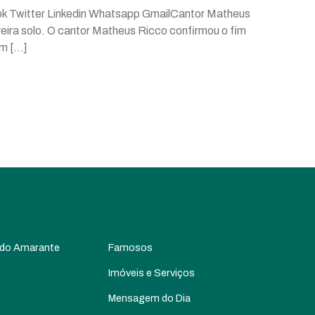
ok Twitter Linkedin Whatsapp GmailCantor Matheus
reira solo. O cantor Matheus Ricco confirmou o fim
um
[…]
 do Amarante
Famosos
Imóveis e Serviços
Mensagem do Dia