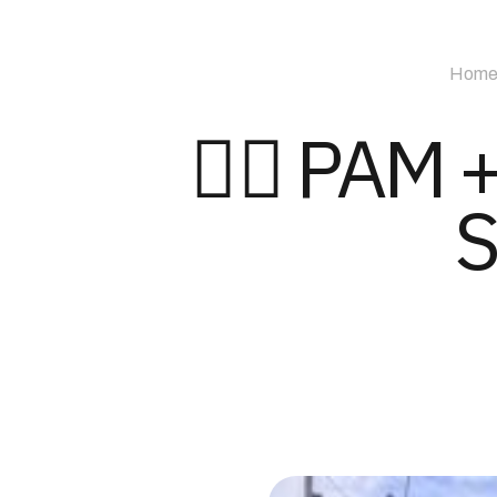
Hom
🙋‍♀️ PAM
S