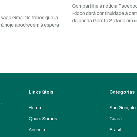
Compartilhe a notícia Facebo
Ricco dará continuidade à car
sapp GmailOs trilhos que já
da banda Garota Safada em 
ará hoje apodrecem à espera
Links úteis
Categorias
or
Home
São Gonçalo
Quem Somos
Ceará
Anuncie
Brasil