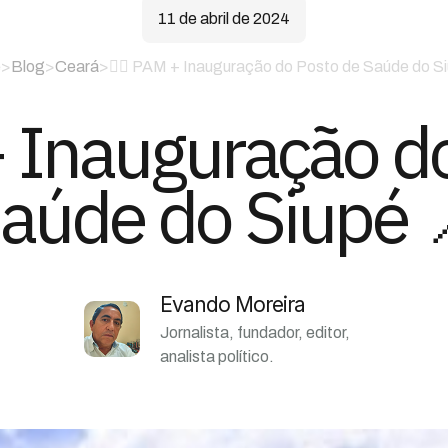
11 de abril de 2024
e
>
Blog
>
Ceará
>
🙋‍♀️ PAM + Inauguração do Posto de Saúde do S
 + Inauguração d
aúde do Siupé 
Evando Moreira
Jornalista, fundador, editor,
analista político.