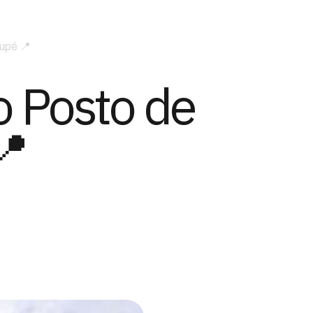
iupé 📍
o Posto de
📍