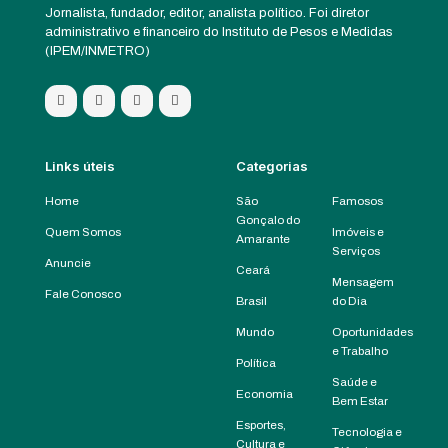
Jornalista, fundador, editor, analista político. Foi diretor
administrativo e financeiro do Instituto de Pesos e Medidas
(IPEM/INMETRO)
Links úteis
Categorias
Home
São
Famosos
Gonçalo do
Quem Somos
Imóveis e
Amarante
Serviços
Anuncie
Ceará
Mensagem
Fale Conosco
Brasil
do Dia
Mundo
Oportunidades
e Trabalho
Política
Saúde e
Economia
Bem Estar
Esportes,
Tecnologia e
Cultura e