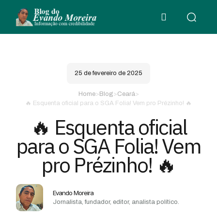
25 de fevereiro de 2025
Home
>
Blog
>
Ceará
>
🔥 Esquenta oficial para o SGA Folia! Vem pro Prézinho! 🔥
🔥 Esquenta oficial
para o SGA Folia! Vem
pro Prézinho! 🔥
Evando Moreira
Jornalista, fundador, editor, analista político.