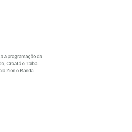
lga a programação da
e, Croatá e Taíba.
ald Zion e Banda