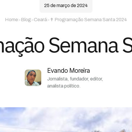
25 de março de 2024
Home
>
Blog
>
Ceará
>
✝️ Programação Semana Santa 2024
mação Semana 
Evando Moreira
Jornalista, fundador, editor,
analista político.