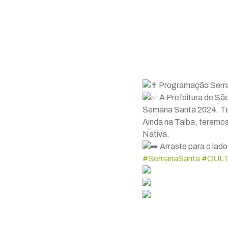
Programação Sema
A Prefeitura de Sã
Semana Santa 2024. Ter
Ainda na Taíba, teremo
Nativa.
Arraste para o lad
#SemanaSanta
#CUL