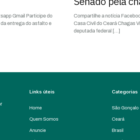
Senado pela c
tsapp Gmail Participe do
Compartilhe a notícia Facebo
da entrega do asfalto e
Casa Civil do Ceará Chagas Vie
deputada federal
[…]
Links úteis
Categorias
or
Home
São Gonçalo
Quem Somos
Ceará
Anuncie
Brasil