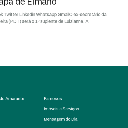
hapa de Elmano
ok Twitter Linkedin Whatsapp GmailO ex-secretário da
ira (PDT) será o 1º suplente de Luizianne. A
 do Amarante
Famosos
Imóveis e Serviços
Mensagem do Dia